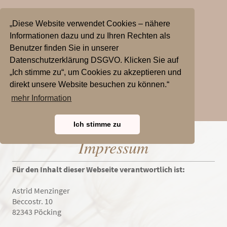
„Diese Website verwendet Cookies – nähere
Informationen dazu und zu Ihren Rechten als
Benutzer finden Sie in unserer
Datenschutzerklärung DSGVO. Klicken Sie auf
„Ich stimme zu“, um Cookies zu akzeptieren und
direkt unsere Website besuchen zu können.“
mehr Information
Ich stimme zu
Impressum
Für den Inhalt dieser Webseite verantwortlich ist:
Astrid Menzinger
Beccostr. 10
82343 Pöcking